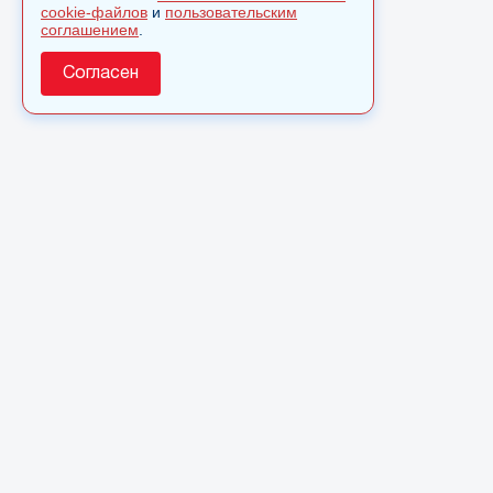
cookie-файлов
и
пользовательским
соглашением
.
Согласен
О сайте
© 2025 Сетевое издание «Monavista» зарегистрировано в
Федеральной службе по надзору в сфере связи,
информационных технологий и массовых коммуникаций
(Роскомнадзор) 15 августа 2016 года. Свидетельство о
регистрации ЭЛ № ФС 77 - 66827
Полное или частичное использовании материалов сайта
monavista.ru возможно только после письменного