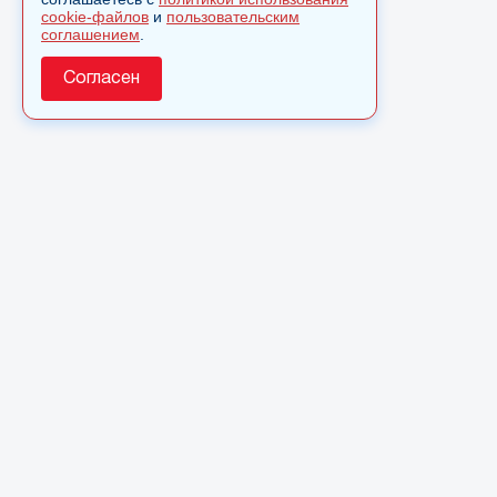
cookie-файлов
и
пользовательским
соглашением
.
Согласен
О сайте
© 2025 Сетевое издание «Monavista» зарегистрировано 
по надзору в сфере связи, информационных технологий 
коммуникаций (Роскомнадзор) 15 августа 2016 года. Сви
регистрации ЭЛ № ФС 77 - 66827
Полное или частичное использовании материалов сайта 
только после письменного разрешения.